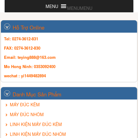
MENU
MENU
Hỗ Trợ Online
Tel: 0274-3612-831
FAX: 0274-3612-830
Email:
teying888@163.com
Mo Hong Ninh: 0353092400
wechat : yi1449482894
Danh Mục Sản Phẩm
MÁY ĐÚC KẼM
MÁY ĐÚC NHÔM
LINH KIỆN MÁY ĐÚC KẼM
LINH KIỆN MÁY ĐÚC NHÔM