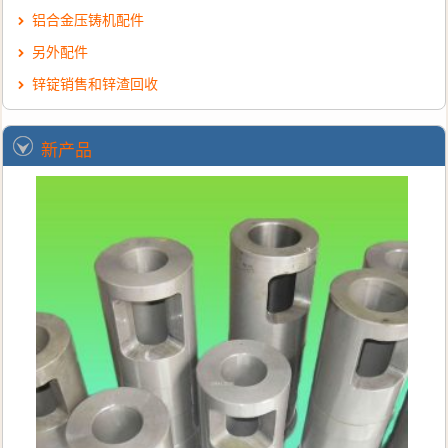
铝合金压铸机配件
另外配件
锌锭销售和锌渣回收
新产品