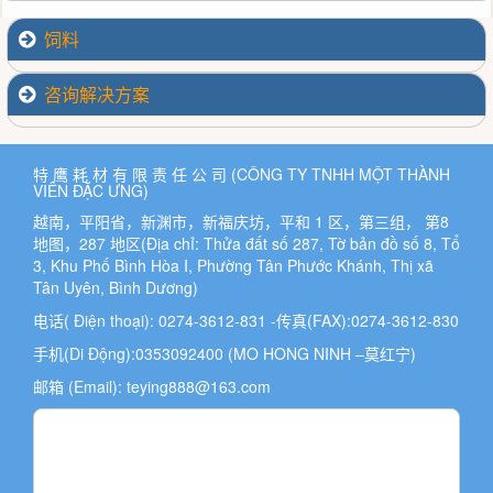
饲料
咨询解决方案
特 鹰 耗 材 有 限 责 任 公 司 (CÔNG TY TNHH MỘT THÀNH
VIÊN ĐẶC ƯNG)
越南，平阳省，新渊市，新福庆坊，平和 1 区，第三组， 第8
地图，287 地区(Địa chỉ: Thửa đất số 287, Tờ bản đồ số 8, Tổ
3, Khu Phố Bình Hòa I, Phường Tân Phước Khánh, Thị xã
Tân Uyên, Bình Dương)
电话( Điện thoại): 0274-3612-831 -传真(FAX):0274-3612-830
手机(Di Động):0353092400 (MO HONG NINH –莫红宁)
邮箱 (Email):
teying888@163.com