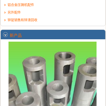
铝合金压铸机配件
另外配件
锌锭销售和锌渣回收
新产品