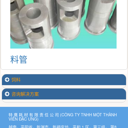
料管
铝
饲料
咨询解决方案
特 鹰 耗 材 有 限 责 任 公 司 (CÔNG TY TNHH MỘT THÀNH
VIÊN ĐẶC ƯNG)
越南，平阳省，新渊市，新福庆坊，平和 1 区，第三组， 第8